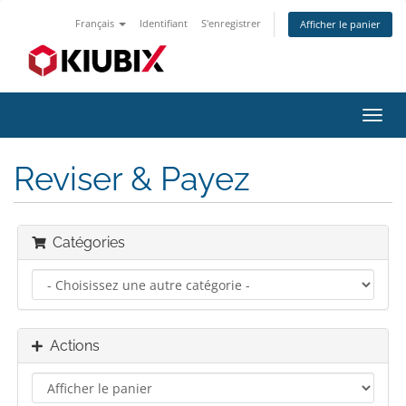
Français
Identifiant
S'enregistrer
Afficher le panier
Bascu
la
navig
Reviser & Payez
Catégories
Actions