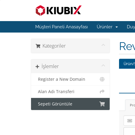
Müşteri Paneli Anasayfası
Ürünler
Duy
Re
Kategoriler
Ürün/
İşlemler
Register a New Domain
Alan Adı Transferi
Sepeti Görüntüle
Pr