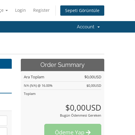
çe
Login
Register
Sepeti Görüntüle
Account
Order Summary
Ara Toplam
$0,00USD
IVA (IVA) @ 16.00%
$0,00USD
Toplam
$0,00USD
Bugün Ödenmesi Gereken
Ödeme Yap