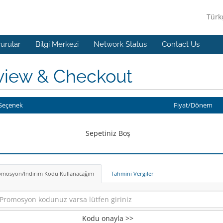
Türk
urular
Bilgi Merkezi
Network Status
Contact Us
view & Checkout
Seçenek
Fiyat/Dönem
Sepetiniz Boş
omosyon/İndirim Kodu Kullanacağım
Tahmini Vergiler
Kodu onayla >>