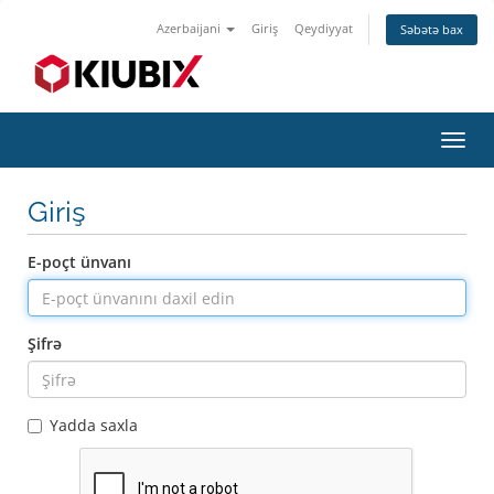
Azerbaijani
Giriş
Qeydiyyat
Səbətə bax
Naviq
keçid
Giriş
E-poçt ünvanı
Şifrə
Yadda saxla