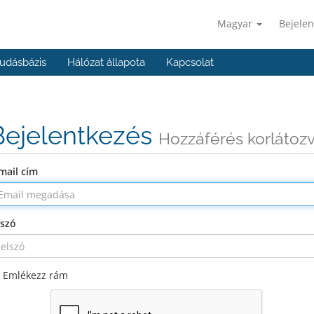
Magyar
Bejelen
udásbázis
Hálózat állapota
Kapcsolat
Bejelentkezés
Hozzáférés korlátoz
mail cím
lszó
Emlékezz rám