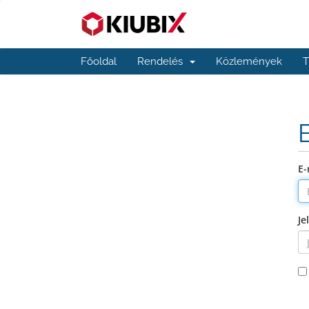
Főoldal
Rendelés
Közlemények
T
E-
Je