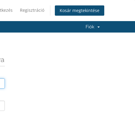
tkezés
Regisztráció
Kosár megtekintése
Fiók
va